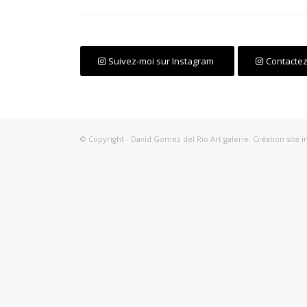
Suivez-moi sur Instagram
Contactez 
© Copyright - David Gomez del Rio Art galerie. Création site i