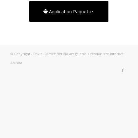
Application Paquette
© Copyright - David Gomez del Rio Art galerie. Création site internet :
AMBRA